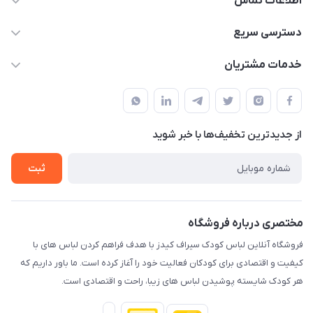
اطلاعات تماس
09178110667
دسترسی سریع
info@SirafKids.com
حساب کاربری
خدمات مشتریان
بندر بوشهر – خیابان یادگار امام – خیابان پاسارگارد – نبش
لیست محصولات
قوانین و مقررات
پاسارگارد۷ – کنار نانوایی – دفتر مجموعه سیراف
درباره ما
حریم خصوصی
تماس با ما
از جدید‌ترین تخفیف‌ها با‌ خبر شوید
راهنما
ثبت
مختصری درباره فروشگاه
فروشگاه آنلاین لباس کودک سیراف کیدز با هدف فراهم کردن لباس های با
کیفیت و اقتصادی برای کودکان فعالیت خود را آغاز کرده است. ما باور داریم که
هر کودک شایسته پوشیدن لباس های زیبا، راحت و اقتصادی است.