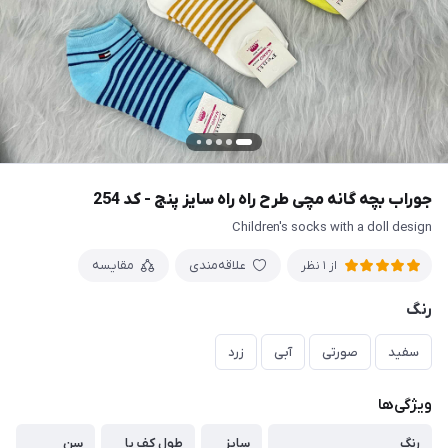
جوراب بچه گانه مچی طرح راه راه سایز پنج - کد 254
Children's socks with a doll design
علاقه‌مندی
مقایسه
از 1 نظر
رنگ
سفید
صورتی
آبی
زرد
ویژگی‌ها
رنگ
سایز
طول کف پا
سن