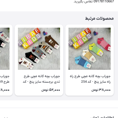
09178110667 تماس بگيريد.
محصولات مرتبط
جوراب بچه گانه مچی طرح راه
جوراب بچه گانه مچی طرح
جوراب 
راه سایز پنج - کد 254
تدی برجسته سایز پنج - کد
طرح G9 سایز پنج - کد 252
253
8,000
52,000
38,000
تومان
تومان