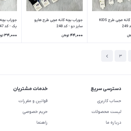
جوراب بچه گانه مچی طرح KIDS
جوراب بچه گانه مچی طرح هاپو
جوراب بچه 
24
سایز دو - کد 248
یک - کد 247
34,000
44,000
ان
تومان
توم
3
دسترسی سریع
خدمات مشتریان
حساب کاربری
قوانین و مقررات
لیست محصولات
حریم خصوصی
درباره ما
راهنما