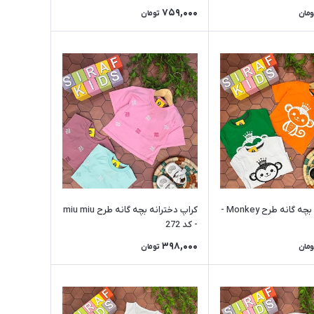
759,000
ومان
تومان
تیشرت تک بچه گانه طرح Monkey -
کراپ دخترانه بچه گانه طرح miu miu
- کد 272
398,000
ومان
تومان