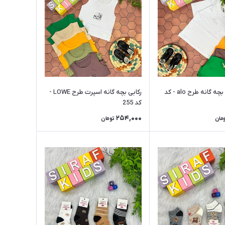
تیشرت تک بچه گانه طرح alo - کد
رکابی بچه گانه اسپرت طرح LOWE -
کد 255
254,000
مان
تومان