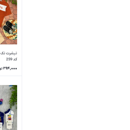
بادمجانی
خردلی
سبز کله غازی
شکلاتی
ذغالی
فیروزه ای
کد 259
زیتونی
294,000
تو
کالباسی
سرخ آبی
نباتی