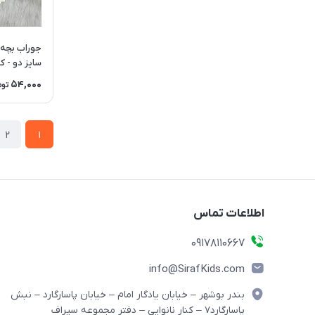
سایز دو - کد 9
54,000
توم
2
1
اطلاعات تماس
09178110667
info@SirafKids.com
بندر بوشهر – خیابان یادگار امام – خیابان پاسارگارد – نبش
پاسارگارد۷ – کنار نانوایی – دفتر مجموعه سیراف