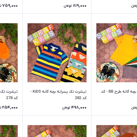
759,000
819,000
مان
تومان
ت
تیشرت تک بچه گانه طرح BB - کد
تیشرت تک پسرانه بچه گانه KiDS -
کد 282
کد 278
254,000
498,000
مان
تومان
ت