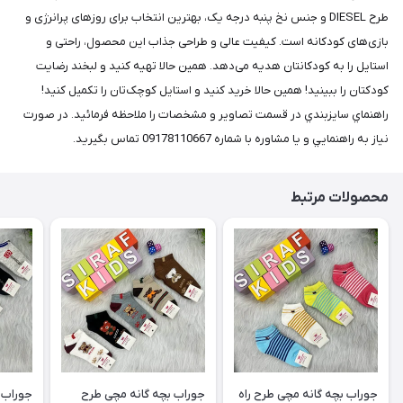
طرح DIESEL و جنس نخ پنبه درجه یک، بهترین انتخاب برای روزهای پرانرژی و
بازی‌های کودکانه است. کیفیت عالی و طراحی جذاب این محصول، راحتی و
استایل را به کودکانتان هدیه می‌دهد. همین حالا تهیه کنید و لبخند رضایت
کودکتان را ببینید! همین حالا خرید کنید و استایل کوچک‌تان را تکمیل کنید!
راهنماي سايزبندي در قسمت تصاوير و مشخصات را ملاحظه فرمائيد. در صورت
نياز به راهنمايي و يا مشاوره با شماره 09178110667 تماس بگيريد.
محصولات مرتبط
جوراب بچه گانه مچی طرح راه
جوراب بچه گانه مچی طرح
جوراب 