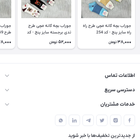
جوراب بچه گانه مچی طرح راه
جوراب بچه گانه مچی طرح
جوراب 
راه سایز پنج - کد 254
تدی برجسته سایز پنج - کد
طرح G9 سایز پنج - کد 252
253
8,000
52,000
38,000
تومان
تومان
اطلاعات تماس
09178110667
دسترسی سریع
info@SirafKids.com
حساب کاربری
خدمات مشتریان
بندر بوشهر – خیابان یادگار امام – خیابان پاسارگارد – نبش
لیست محصولات
قوانین و مقررات
پاسارگارد۷ – کنار نانوایی – دفتر مجموعه سیراف
درباره ما
حریم خصوصی
تماس با ما
از جدید‌ترین تخفیف‌ها با‌ خبر شوید
راهنما