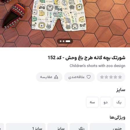
شورتک بچه گانه طرح باغ وحش - کد 152
Children's shorts with zoo design
علاقه‌مندی
مقایسه
سایز
یک
دو
سه
ویژگی‌ها
جنس
رنگ
سایز
سایز 1
س