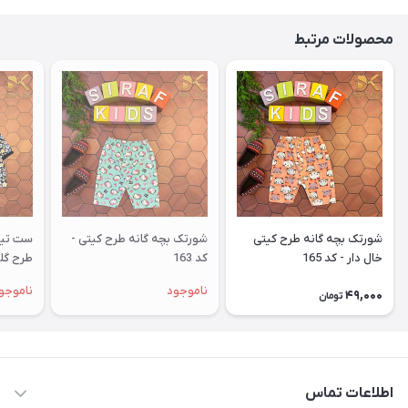
محصولات مرتبط
شورتک بچه گانه طرح کیتی
شورتک بچه گانه طرح کیتی -
ست تیش
خال دار - کد 165
کد 163
طرح گلی 
ناموجود
ناموجو
49,000
تومان
اطلاعات تماس