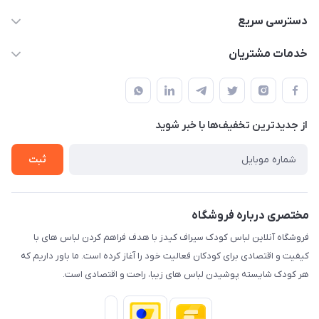
09178110667
دسترسی سریع
info@SirafKids.com
حساب کاربری
خدمات مشتریان
بندر بوشهر – خیابان یادگار امام – خیابان پاسارگارد – نبش
لیست محصولات
قوانین و مقررات
پاسارگارد۷ – کنار نانوایی – دفتر مجموعه سیراف
درباره ما
حریم خصوصی
تماس با ما
از جدید‌ترین تخفیف‌ها با‌ خبر شوید
راهنما
ثبت
مختصری درباره فروشگاه
فروشگاه آنلاین لباس کودک سیراف کیدز با هدف فراهم کردن لباس های با
کیفیت و اقتصادی برای کودکان فعالیت خود را آغاز کرده است. ما باور داریم که
هر کودک شایسته پوشیدن لباس های زیبا، راحت و اقتصادی است.