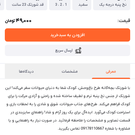
نخ پنبه درجه یک
سفید
1 ، 2 ، 3
قد شورتک 23 سانت
ق
49,000
قیمت:
تومان
افزودن به سبدخرید
ارسال سریع
معرفی
مشخصات
دیدگاه‌ها
با شورتک بچه‌گانه طرح باغ‌وحش، کودک شما به دنیای حیوانات سفر می‌کند! این
شورتک از جنس نخ پنبه نرم و لطیف ساخته شده و راحتی و آزادی حرکت را برای
کودک فراهم می‌کند. طرح‌های جذاب حیوانات، شوق و شادی را به لحظات بازی و
استراحت کودک می‌آورد. ایده‌آل برای یک روز آرام و شاد! راهنماي سايزبندي در
قسمت تصاوير و مشخصات را ملاحظه فرمائيد. در صورت نياز به راهنمايي و يا
مشاوره با شماره 09178110667 تماس بگيريد.