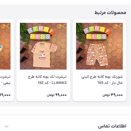
محصولات مرتبط
شورتک بچه گانه طرح کیتی
تیشرت تک بچه گانه طرح
تیشرت 
خال دار - کد 165
LLAMAS - کد 162
ببعی - کد
99,000
99,000
49,000
تومان
تومان
اطلاعات تماس