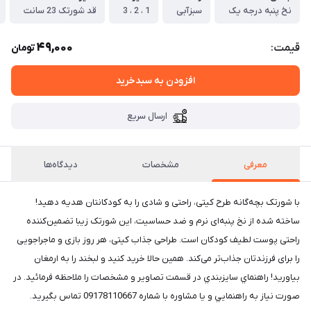
نخ پنبه درجه یک
سبزآبی
1 ، 2 ، 3
قد شورتک 23 سانت
49,000
قیمت:
تومان
افزودن به سبدخرید
ارسال سریع
معرفی
مشخصات
دیدگاه‌ها
با شورتک بچه‌گانه طرح کیتی، راحتی و شادی را به کودکانتان هدیه دهید!
ساخته شده از نخ پنبه‌ای نرم و ضد حساسیت، این شورتک زیبا تضمین‌کننده
راحتی پوست لطیف کودکان است. طراحی جذاب کیتی، هر روز بازی و ماجراجویی
را برای فرزندتان جذاب‌تر می‌کند. همین حالا خرید کنید و لبخند را به ارمغان
بیاورید! راهنماي سايزبندي در قسمت تصاوير و مشخصات را ملاحظه فرمائيد. در
صورت نياز به راهنمايي و يا مشاوره با شماره 09178110667 تماس بگيريد.