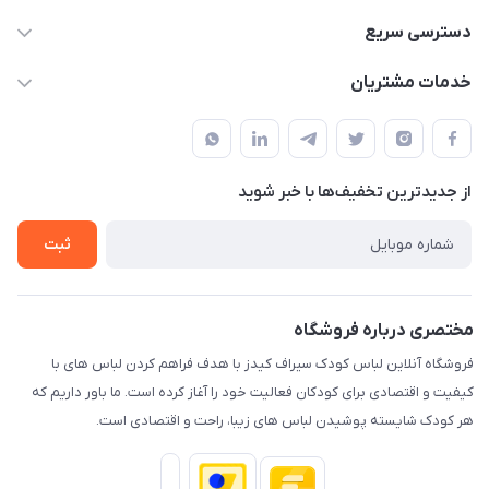
09178110667
دسترسی سریع
info@SirafKids.com
حساب کاربری
خدمات مشتریان
بندر بوشهر – خیابان یادگار امام – خیابان پاسارگارد – نبش
لیست محصولات
قوانین و مقررات
پاسارگارد۷ – کنار نانوایی – دفتر مجموعه سیراف
درباره ما
حریم خصوصی
تماس با ما
از جدید‌ترین تخفیف‌ها با‌ خبر شوید
راهنما
ثبت
مختصری درباره فروشگاه
فروشگاه آنلاین لباس کودک سیراف کیدز با هدف فراهم کردن لباس های با
کیفیت و اقتصادی برای کودکان فعالیت خود را آغاز کرده است. ما باور داریم که
هر کودک شایسته پوشیدن لباس های زیبا، راحت و اقتصادی است.