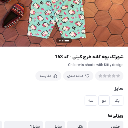
شورتک بچه گانه طرح کیتی - کد 163
Children's shorts with Kitty design
علاقه‌مندی
مقایسه
سایز
یک
دو
سه
ویژگی‌ها
جنس
رنگ
سایز
سایز 1