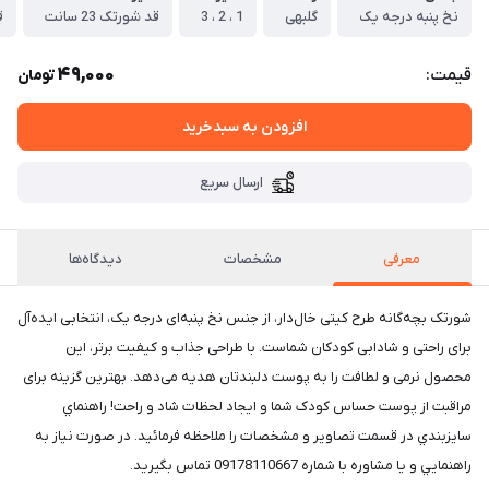
نخ پنبه درجه یک
گلبهی
1 ، 2 ، 3
قد شورتک 23 سانت
ق
49,000
قیمت:
تومان
افزودن به سبدخرید
ارسال سریع
معرفی
مشخصات
دیدگاه‌ها
شورتک بچه‌گانه طرح کیتی خال‌دار، از جنس نخ پنبه‌ای درجه یک، انتخابی ایده‌آل
برای راحتی و شادابی کودکان شماست. با طراحی جذاب و کیفیت برتر، این
محصول نرمی و لطافت را به پوست دلبندتان هدیه می‌دهد. بهترین گزینه برای
مراقبت از پوست حساس کودک شما و ایجاد لحظات شاد و راحت! راهنماي
سايزبندي در قسمت تصاوير و مشخصات را ملاحظه فرمائيد. در صورت نياز به
راهنمايي و يا مشاوره با شماره 09178110667 تماس بگيريد.