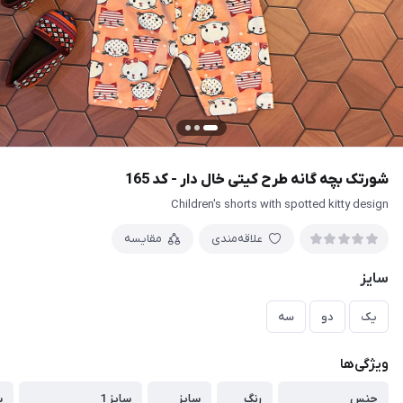
شورتک بچه گانه طرح کیتی خال دار - کد 165
Children's shorts with spotted kitty design
علاقه‌مندی
مقایسه
سایز
یک
دو
سه
ویژگی‌ها
جنس
رنگ
سایز
سایز 1
س