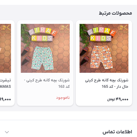
محصولات مرتبط
شورتک بچه گانه طرح کیتی
شورتک بچه گانه طرح کیتی -
تیشرت 
خال دار - کد 165
کد 163
LLAMAS - کد
ناموجود
99,000
49,000
تومان
اطلاعات تماس