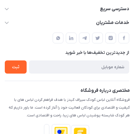
09178110667
دسترسی سریع
info@SirafKids.com
حساب کاربری
خدمات مشتریان
بندر بوشهر – خیابان یادگار امام – خیابان پاسارگارد – نبش
لیست محصولات
قوانین و مقررات
پاسارگارد۷ – کنار نانوایی – دفتر مجموعه سیراف
درباره ما
حریم خصوصی
تماس با ما
از جدید‌ترین تخفیف‌ها با‌ خبر شوید
راهنما
ثبت
مختصری درباره فروشگاه
فروشگاه آنلاین لباس کودک سیراف کیدز با هدف فراهم کردن لباس های با
کیفیت و اقتصادی برای کودکان فعالیت خود را آغاز کرده است. ما باور داریم که
هر کودک شایسته پوشیدن لباس های زیبا، راحت و اقتصادی است.