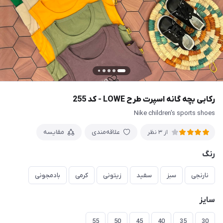
رکابی بچه گانه اسپرت طرح LOWE - کد 255
Nike children's sports shoes
علاقه‌مندی
مقایسه
از 3 نظر
رنگ
نارنجی
سبز
سفید
زیتونی
کرمی
بادمجونی
سایز
55
50
45
40
35
30