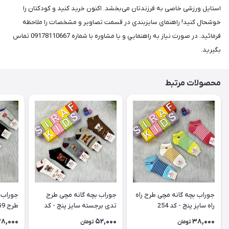
استایل ورزشی خاصی به فرزندتان می‌بخشد. اکنون خرید کنید و کودکتان را
خوشحال کنید! راهنماي سايزبندي در قسمت تصاوير و مشخصات را ملاحظه
فرمائيد. در صورت نياز به راهنمايي و يا مشاوره با شماره 09178110667 تماس
بگيريد.
محصولات مرتبط
جوراب بچه گانه مچی طرح راه
جوراب بچه گانه مچی طرح
جوراب 
راه سایز پنج - کد 254
تدی برجسته سایز پنج - کد
طرح G9 سایز پنج - کد 252
253
8,000
52,000
38,000
تومان
تومان