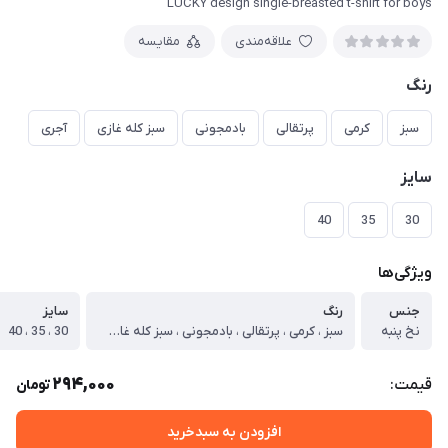
LUCKY design single-breasted t-shirt for boys
علاقه‌مندی
مقایسه
رنگ
سبز
کرمی
پرتقالی
بادمجونی
سبز کله غازی
آجری
سایز
40
35
30
ویژگی‌ها
جنس
رنگ
سایز
نخ پنبه
سبز ، کرمی ، پرتقالی ، بادمجونی ، سبز کله غازی ، آجری
30 ، 35 ، 40
294,000
قیمت:
تومان
افزودن به سبدخرید