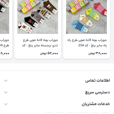
جوراب بچه گانه مچی طرح راه
جوراب بچه گانه مچی طرح
جوراب 
راه سایز پنج - کد 254
تدی برجسته سایز پنج - کد
طرح G9 سایز پنج - کد 252
253
8,000
52,000
38,000
تومان
تومان
اطلاعات تماس
09178110667
دسترسی سریع
info@SirafKids.com
حساب کاربری
خدمات مشتریان
بندر بوشهر – خیابان یادگار امام – خیابان پاسارگارد – نبش
لیست محصولات
قوانین و مقررات