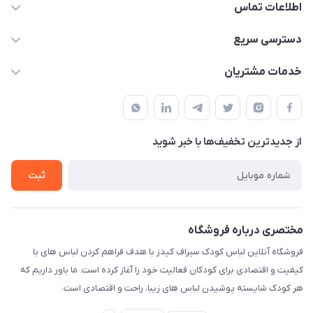
اطلاعات تماس
09178110667
دسترسی سریع
info@SirafKids.com
حساب کاربری
خدمات مشتریان
بندر بوشهر – خیابان یادگار امام – خیابان پاسارگارد – نبش
لیست محصولات
قوانین و مقررات
پاسارگارد۷ – کنار نانوایی – دفتر مجموعه سیراف
درباره ما
حریم خصوصی
تماس با ما
از جدید‌ترین تخفیف‌ها با‌ خبر شوید
راهنما
ثبت
مختصری درباره فروشگاه
فروشگاه آنلاین لباس کودک سیراف کیدز با هدف فراهم کردن لباس های با
کیفیت و اقتصادی برای کودکان فعالیت خود را آغاز کرده است. ما باور داریم که
هر کودک شایسته پوشیدن لباس های زیبا، راحت و اقتصادی است.