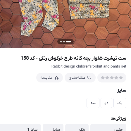
ست تیشرت شلوار بچه گانه طرح خرگوش رنگی - کد 158
Rabbit design children's t-shirt and pants set
علاقه‌مندی
مقایسه
سایز
یک
دو
سه
ویژگی‌ها
جنس
رنگ
سایز
سایز 1