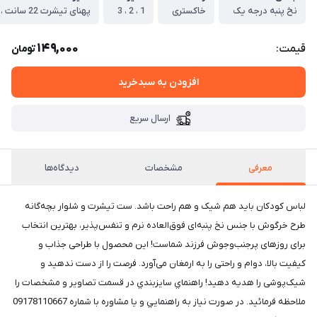
نخ پنبه درجه یک
خاکستری
1 ، 2 ، 3
149,000
قیمت:
تومان
افزودن به سبدخرید
ارسال سریع
معرفی
مشخصات
دیدگاه‌ها
لباس کودکان باید هم شیک و هم راحت باشد. ست تیشرت و شلوار بچه‌گانه
طرح خرگوش با جنس نخ پنبه‌ای فوق‌العاده نرم و تنفس‌پذیر، بهترین انتخاب
برای روزهای پرجنب‌وجوش فرزند شماست! این محصول با طراحی جذاب و
کیفیت بالا، دوام و راحتی را به ارمغان می‌آورد. فرصت را از دست ندهید و
شیک‌پوشی را هدیه دهید! راهنماي سايزبندي در قسمت تصاوير و مشخصات را
ملاحظه فرمائيد. در صورت نياز به راهنمايي و يا مشاوره با شماره 09178110667