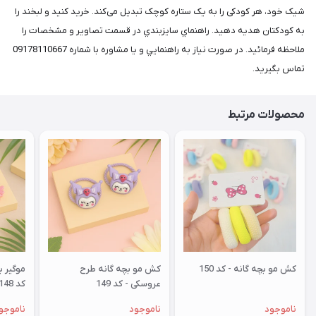
شیک خود، هر کودکی را به یک ستاره کوچک تبدیل می‌کند. خرید کنید و لبخند را
به کودکتان هدیه دهید. راهنماي سايزبندي در قسمت تصاوير و مشخصات را
ملاحظه فرمائيد. در صورت نياز به راهنمايي و يا مشاوره با شماره 09178110667
تماس بگيريد.
محصولات مرتبط
کش مو بچه گانه - کد 150
کش مو بچه گانه طرح
موگیر ب
عروسکی - کد 149
کد 148
ناموجود
ناموجود
ناموجو