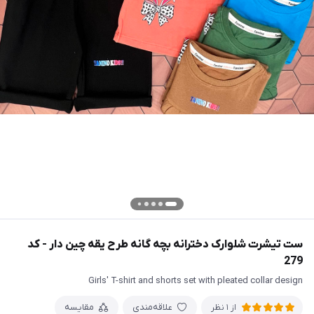
ست تیشرت شلوارک دخترانه بچه گانه طرح یقه چین دار - کد
279
Girls' T-shirt and shorts set with pleated collar design
علاقه‌مندی
مقایسه
از 1 نظر