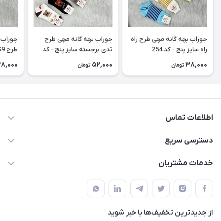
جوراب بچه گانه مچی طرح راه
جوراب بچه گانه مچی طرح
جوراب 
راه سایز پنج - کد 254
تدی برجسته سایز پنج - کد
طرح G9 سایز پنج - کد 252
253
8,000
52,000
38,000
تومان
تومان
اطلاعات تماس
09178110667
دسترسی سریع
info@SirafKids.com
حساب کاربری
خدمات مشتریان
بندر بوشهر – خیابان یادگار امام – خیابان پاسارگارد – نبش
لیست محصولات
قوانین و مقررات
پاسارگارد۷ – کنار نانوایی – دفتر مجموعه سیراف
درباره ما
حریم خصوصی
تماس با ما
از جدید‌ترین تخفیف‌ها با‌ خبر شوید
راهنما