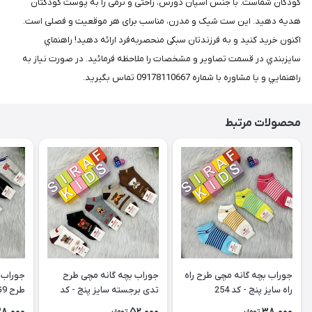
کودکان شماست. با جنس اسپان دورس، راحتی و نرمی را به پوست کودکتان
هدیه دهید. این ست شیک و مدرن، مناسب برای هر موقعیت و فصلی است.
اکنون خرید کنید و به فرزندتان سبکی منحصربه‌فرد ارائه دهید! راهنماي
سايزبندي در قسمت تصاوير و مشخصات را ملاحظه فرمائيد. در صورت نياز به
راهنمايي و يا مشاوره با شماره 09178110667 تماس بگيريد.
محصولات مرتبط
جوراب بچه گانه مچی طرح راه
جوراب بچه گانه مچی طرح
جوراب 
راه سایز پنج - کد 254
تدی برجسته سایز پنج - کد
طرح G9 سایز پنج - کد 252
253
8,000
52,000
38,000