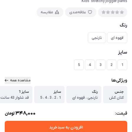
Kids' stretchy jogger pants
علاقه‌مندی
مقایسه
رنگ
قهوه ای
نارنجی
سایز
5
4
3
2
1
ویژگی‌ها
مشاهده همه
جنس
رنگ
سایز
سایز 1
کتان کش
نارنجی ، قهوه ای
1 ، 2 ، 3 ، 4 ، 5
قد شلوار 43 سانت
348,000
قیمت:
تومان
افزودن به سبدخرید