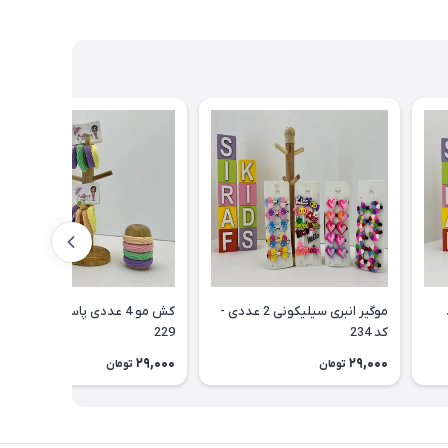
موگیر انبری سیلیکونی 2 عددی -
کش مو 4 عددی پاستیلی - کد
کد 234
229
29,000
29,000
تومان
تومان