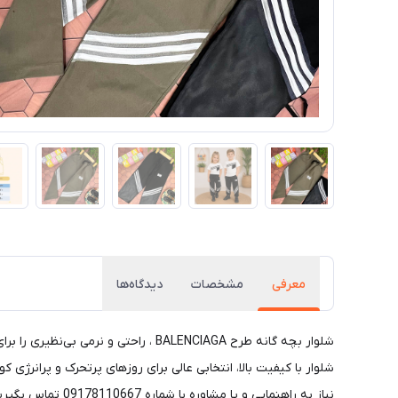
معرفی
مشخصات
دیدگاه‌ها
شلوار بچه گانه طرح BALENCIAGA ، را
شلوار با کیفیت بالا، انتخابی عالی برای روزهای پرتحرک و پرانرژ
نياز به راهنمايي و يا مشاوره با شماره 09178110667 تماس بگيريد.