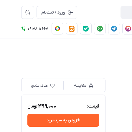
ورود / ثبت‌نام
09178110667
مقایسه
علاقه‌مندی
499,000
قیمت:
تومان
افزودن به سبدخرید