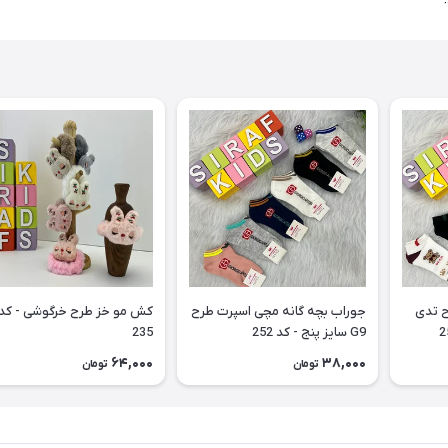
ح تدی
جوراب بچه گانه مچی اسپرت طرح
کش مو خز طرح خرگوشی - کد
G9 سایز پنج - کد 252
235
64,000
38,000
تومان
تومان