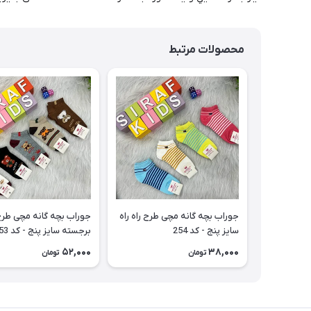
محصولات مرتبط
جوراب بچه گانه مچی طرح راه راه
جوراب بچه گانه مچی طر
سایز پنج - کد 254
برجسته سایز پنج - کد 253
52,000
38,000
تومان
تومان