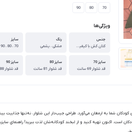
90
80
70
ویژگی‌ها
جنس
رنگ
سایز
کتان کش با کیفیت عالی
مشکی ، یشمی
70 ، 80 ، 90
سایز 70
سایز 80
سایز 90
قد شلوار 69 سانت
قد شلوار 81 سانت
قد شلوار 88 سانت
حتی و نرمی بی‌نظیری را برای کودکان شما به ارمغان می‌آورد. طراحی جیب‌دار این شلوار، نه‌
ی کودکان است. اکنون تهیه کنید و از لبخند کودکانه‌شان لذت ببرید! راهنماي 