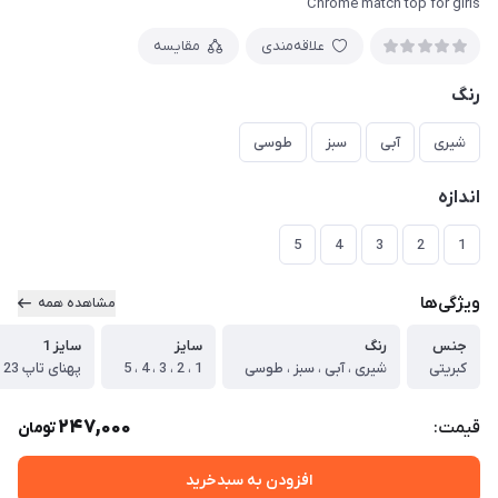
Chrome match top for girls
علاقه‌مندی
مقایسه
رنگ
شیری
آبی
سبز
طوسی
اندازه
5
4
3
2
1
ویژگی‌ها
مشاهده همه
جنس
رنگ
سایز
سایز 1
کبریتی
شیری ، آبی ، سبز ، طوسی
1 ، 2 ، 3 ، 4 ، 5
پهنای تاپ 23 سانت ، قد تاپ 31 سانت
247,000
قیمت:
تومان
افزودن به سبدخرید