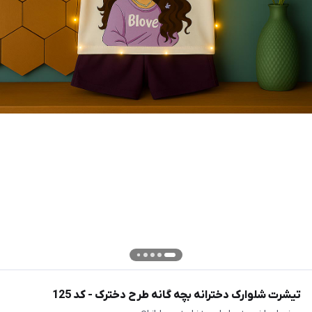
تیشرت شلوارک دخترانه بچه گانه طرح دخترک - کد 125