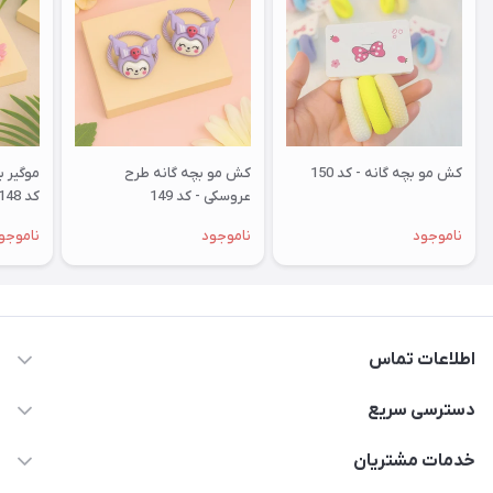
کش مو بچه گانه - کد 150
کش مو بچه گانه طرح
موگیر ب
عروسکی - کد 149
کد 148
ناموجود
ناموجود
ناموجو
اطلاعات تماس
09178110667
دسترسی سریع
info@SirafKids.com
حساب کاربری
خدمات مشتریان
بندر بوشهر – خیابان یادگار امام – خیابان پاسارگارد – نبش
لیست محصولات