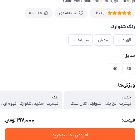
Childrens t-shirt and shorts, girls design
علاقه‌مندی
مقایسه
از 1 نظر
رنگ شلوارک
قهوه ای
بنفش
سورمه ای
سایز
40
35
ویژگی‌ها
جنس
رنگ
تیشرت : نخ پنبه ، شلوارک : کتان سبک
197,000
قیمت:
تومان
افزودن به سبدخرید